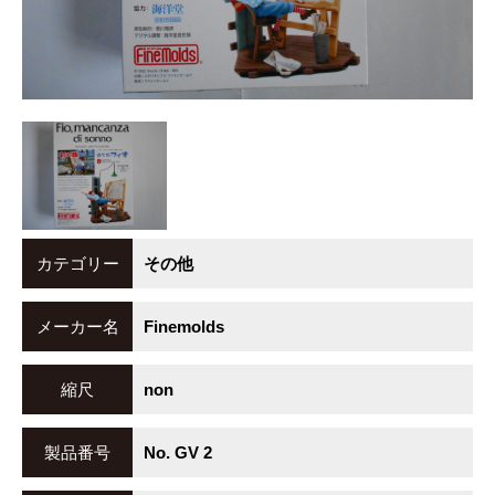
カテゴリー
その他
メーカー名
Finemolds
縮尺
non
製品番号
No. GV 2