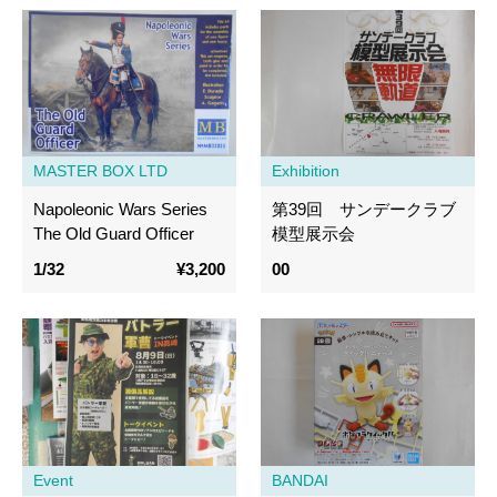
MASTER BOX LTD
Exhibition
Napoleonic Wars Series
第39回 サンデークラブ
The Old Guard Officer
模型展示会
1/32
¥3,200
00
Event
BANDAI