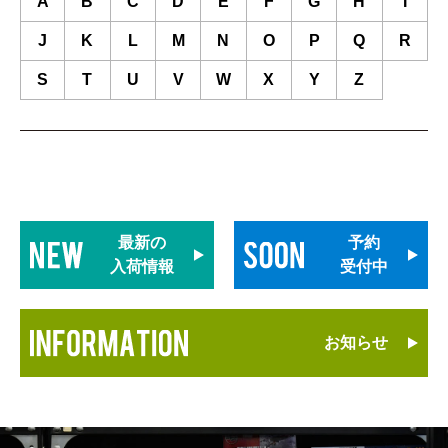
A
B
C
D
E
F
G
H
I
J
K
L
M
N
O
P
Q
R
S
T
U
V
W
X
Y
Z
最新の
予約
入荷情報
受付中
お知らせ