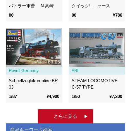
バトラー軍曹 IN 高崎
クイック!! ニャース
00
00
¥780
Revell Germany
ARII
Schnellzuglokomotive BR
STEAM LOCOMOTIVE
03
C-57 TYPE
1/87
¥4,900
1/50
¥7,200
さらに見る
商品キーワード検索