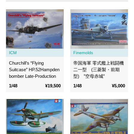
ICM
Finemolds
Churchill’s “Flying
帝国海軍 零式艦上戦闘機
Suitcase” HP.52Hampden
二一型 (三菱製・前期
bomber Late-Production
型) ”空母赤城”
1/48
¥19,500
1/48
¥5,000