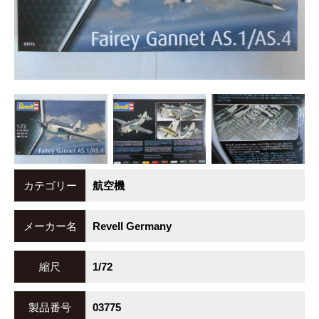
カテゴリー
航空機
メーカー名
Revell Germany
縮尺
1/72
製品番号
03775