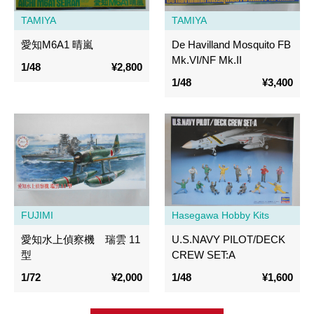
TAMIYA
TAMIYA
愛知M6A1 晴嵐
De Havilland Mosquito FB
Mk.VI/NF Mk.II
1/48
¥2,800
1/48
¥3,400
FUJIMI
Hasegawa Hobby Kits
愛知水上偵察機 瑞雲 11
U.S.NAVY PILOT/DECK
型
CREW SET:A
1/72
¥2,000
1/48
¥1,600