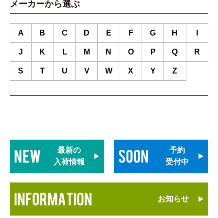
メーカーから選ぶ
A
B
C
D
E
F
G
H
I
J
K
L
M
N
O
P
Q
R
S
T
U
V
W
X
Y
Z
最新の
予約
入荷情報
受付中
お知らせ