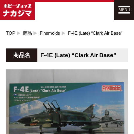
TOP
商品
Finemolds
F-4E (Late) “Clark Air Base”
商品名
F-4E (Late) “Clark Air Base”