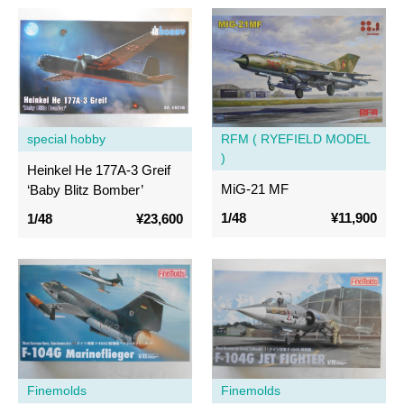
special hobby
RFM ( RYEFIELD MODEL
)
Heinkel He 177A-3 Greif
MiG-21 MF
‘Baby Blitz Bomber’
1/48
¥11,900
1/48
¥23,600
Finemolds
Finemolds