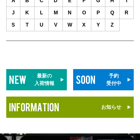
A
B
C
D
E
F
G
H
I
J
K
L
M
N
O
P
Q
R
S
T
U
V
W
X
Y
Z
最新の
予約
入荷情報
受付中
お知らせ