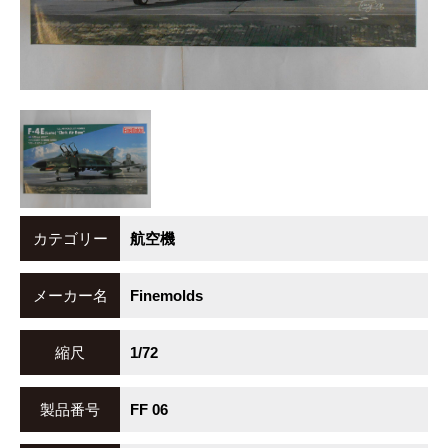
カテゴリー
航空機
メーカー名
Finemolds
縮尺
1/72
製品番号
FF 06