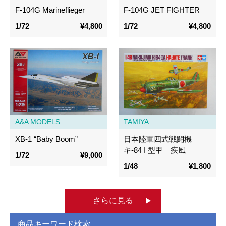
F-104G Marineflieger
F-104G JET FIGHTER
1/72
¥4,800
1/72
¥4,800
A&A MODELS
TAMIYA
XB-1 “Baby Boom”
日本陸軍四式戦闘機
キ-84 I 型甲 疾風
1/72
¥9,000
1/48
¥1,800
さらに見る
商品キーワード検索