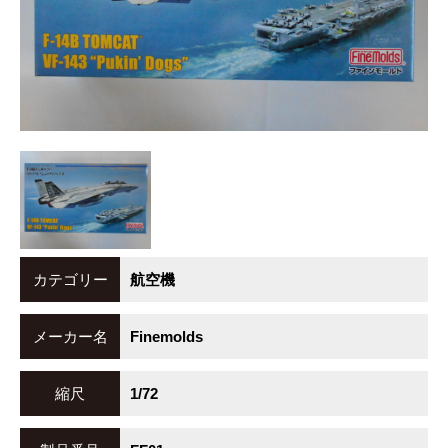
カテゴリー
航空機
メーカー名
Finemolds
縮尺
1/72