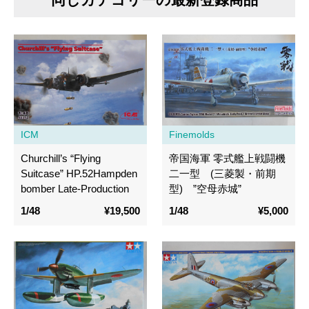
ICM
Finemolds
Churchill’s “Flying
帝国海軍 零式艦上戦闘機
Suitcase” HP.52Hampden
二一型 (三菱製・前期
bomber Late-Production
型) ”空母赤城”
1/48
¥19,500
1/48
¥5,000