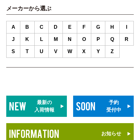
メーカーから選ぶ
A
B
C
D
E
F
G
H
I
J
K
L
M
N
O
P
Q
R
S
T
U
V
W
X
Y
Z
最新の
予約
入荷情報
受付中
お知らせ