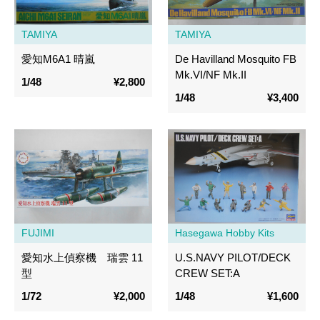
TAMIYA
TAMIYA
愛知M6A1 晴嵐
De Havilland Mosquito FB
Mk.VI/NF Mk.II
1/48
¥2,800
1/48
¥3,400
FUJIMI
Hasegawa Hobby Kits
愛知水上偵察機 瑞雲 11
U.S.NAVY PILOT/DECK
型
CREW SET:A
1/72
¥2,000
1/48
¥1,600