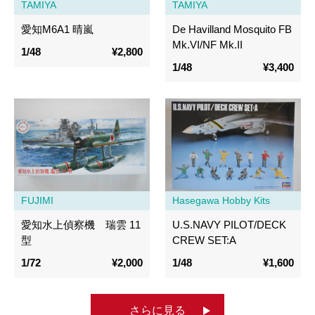
TAMIYA
TAMIYA
愛知M6A1 晴嵐
De Havilland Mosquito FB
Mk.VI/NF Mk.II
1/48
¥2,800
1/48
¥3,400
FUJIMI
Hasegawa Hobby Kits
愛知水上偵察機 瑞雲 11
U.S.NAVY PILOT/DECK
型
CREW SET:A
1/72
¥2,000
1/48
¥1,600
さらに見る