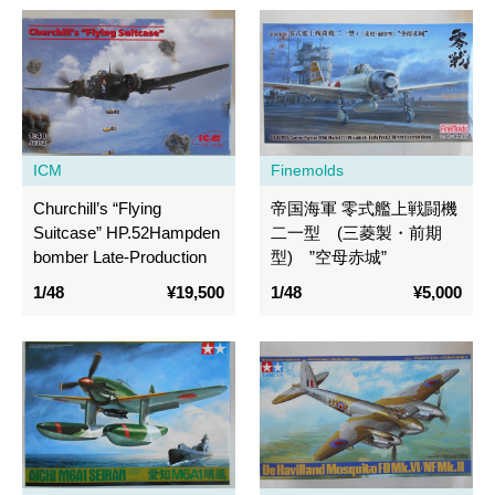
ICM
Finemolds
Churchill’s “Flying
帝国海軍 零式艦上戦闘機
Suitcase” HP.52Hampden
二一型 (三菱製・前期
bomber Late-Production
型) ”空母赤城”
1/48
¥19,500
1/48
¥5,000