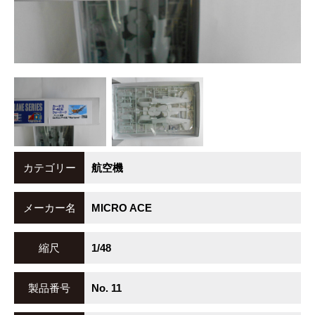
カテゴリー
航空機
メーカー名
MICRO ACE
縮尺
1/48
製品番号
No. 11