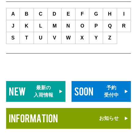
A
B
C
D
E
F
G
H
I
J
K
L
M
N
O
P
Q
R
S
T
U
V
W
X
Y
Z
最新の
予約
入荷情報
受付中
お知らせ