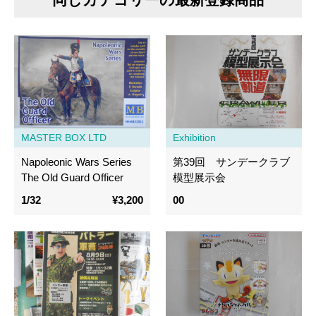
MASTER BOX LTD
Exhibition
Napoleonic Wars Series
第39回 サンデークラブ
The Old Guard Officer
模型展示会
1/32
¥3,200
00