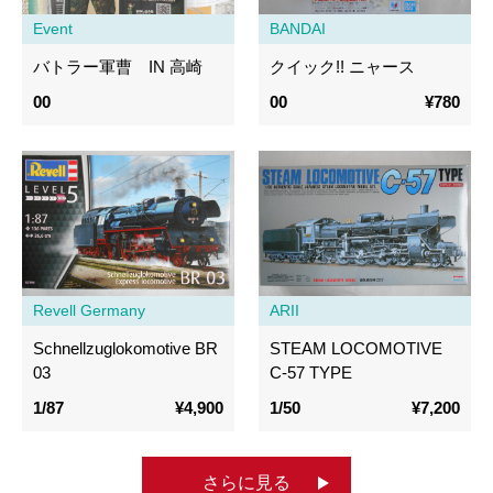
Event
BANDAI
バトラー軍曹 IN 高崎
クイック!! ニャース
00
00
¥780
Revell Germany
ARII
Schnellzuglokomotive BR
STEAM LOCOMOTIVE
03
C-57 TYPE
1/87
¥4,900
1/50
¥7,200
さらに見る