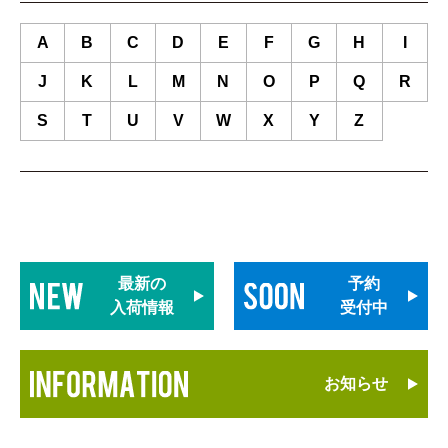
A
B
C
D
E
F
G
H
I
J
K
L
M
N
O
P
Q
R
S
T
U
V
W
X
Y
Z
最新の
予約
入荷情報
受付中
お知らせ