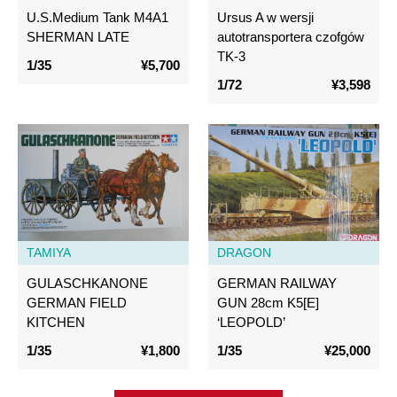
U.S.Medium Tank M4A1
Ursus A w wersji
SHERMAN LATE
autotransportera czofgów
TK-3
1/35
¥5,700
1/72
¥3,598
TAMIYA
DRAGON
GULASCHKANONE
GERMAN RAILWAY
GERMAN FIELD
GUN 28cm K5[E]
KITCHEN
‘LEOPOLD’
1/35
¥1,800
1/35
¥25,000