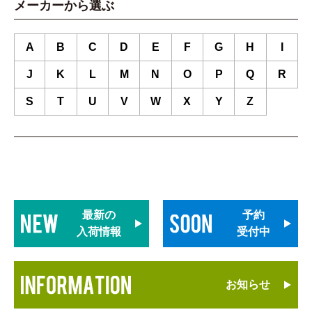
メーカーから選ぶ
A
B
C
D
E
F
G
H
I
J
K
L
M
N
O
P
Q
R
S
T
U
V
W
X
Y
Z
最新の
予約
入荷情報
受付中
お知らせ