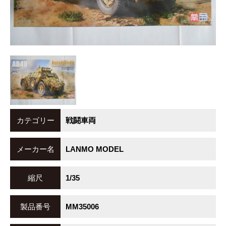
カテゴリー
戦闘車両
メーカー名
LANMO MODEL
縮尺
1/35
製品番号
MM35006