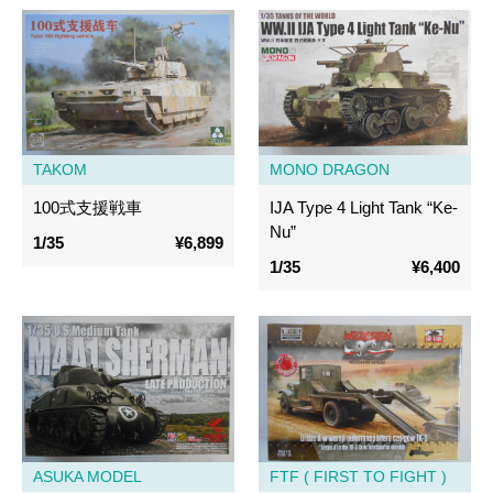
TAKOM
MONO DRAGON
100式支援戦車
IJA Type 4 Light Tank “Ke-
Nu”
1/35
¥6,899
1/35
¥6,400
ASUKA MODEL
FTF ( FIRST TO FIGHT )