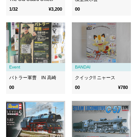
1/32
¥3,200
00
Event
BANDAI
バトラー軍曹 IN 高崎
クイック!! ニャース
00
00
¥780