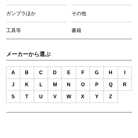
ガンプラほか
その他
工具等
書籍
メーカーから選ぶ
A
B
C
D
E
F
G
H
I
J
K
L
M
N
O
P
Q
R
S
T
U
V
W
X
Y
Z