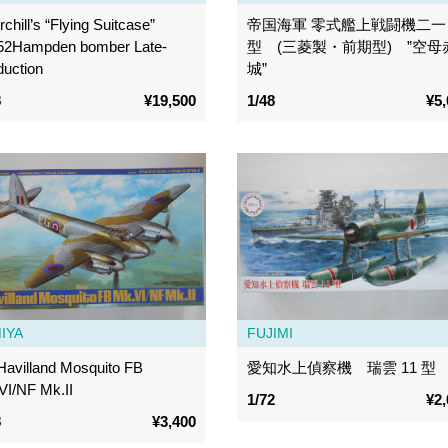
chill’s “Flying Suitcase”
帝国海軍 零式艦上戦闘機二一
52Hampden bomber Late-
型 (三菱製・前期型) ”空母
duction
城”
8
¥19,500
1/48
¥5,
IYA
FUJIMI
Havilland Mosquito FB
愛知水上偵察機 瑞雲 11 型
VI/NF Mk.II
1/72
¥2,
8
¥3,400