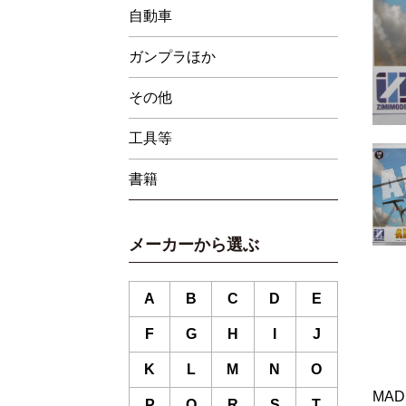
自動車
ガンプラほか
その他
工具等
書籍
メーカーから選ぶ
A
B
C
D
E
F
G
H
I
J
K
L
M
N
O
MAD
P
Q
R
S
T