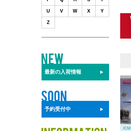
U
V
W
X
Y
Z
最新の
入荷情報
予約
受付中
ICM