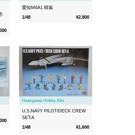
愛知M6A1 晴嵐
赤
1/48
¥2,800
000
Hasegawa Hobby Kits
U.S.NAVY PILOT/DECK CREW
SET:A
000
1/48
¥1,600