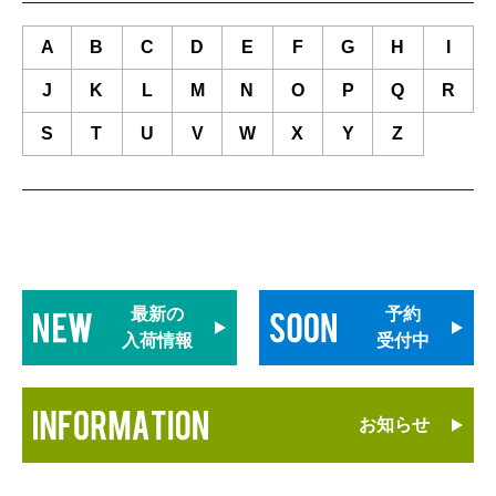
A
B
C
D
E
F
G
H
I
J
K
L
M
N
O
P
Q
R
S
T
U
V
W
X
Y
Z
最新の
予約
入荷情報
受付中
お知らせ