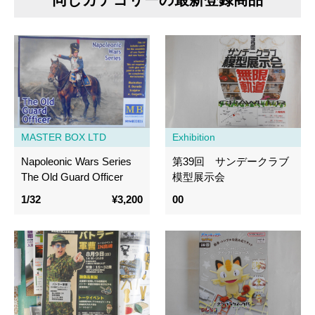
MASTER BOX LTD
Exhibition
Napoleonic Wars Series
第39回 サンデークラブ
The Old Guard Officer
模型展示会
1/32
¥3,200
00