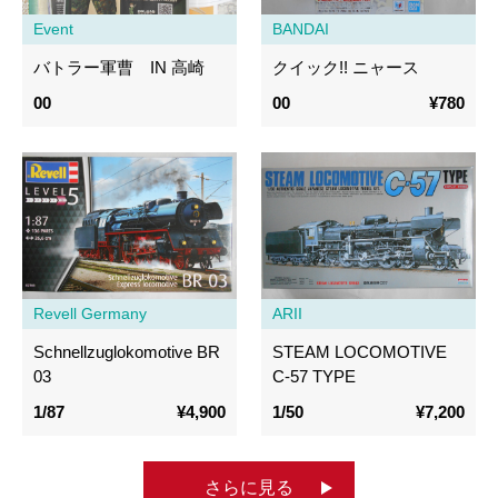
Event
BANDAI
バトラー軍曹 IN 高崎
クイック!! ニャース
00
00
¥780
Revell Germany
ARII
Schnellzuglokomotive BR
STEAM LOCOMOTIVE
03
C-57 TYPE
1/87
¥4,900
1/50
¥7,200
さらに見る