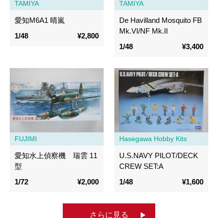
TAMIYA
TAMIYA
愛知M6A1 晴嵐
De Havilland Mosquito FB
Mk.VI/NF Mk.II
1/48
¥2,800
1/48
¥3,400
FUJIMI
Hasegawa Hobby Kits
愛知水上偵察機 瑞雲 11
U.S.NAVY PILOT/DECK
型
CREW SET:A
1/72
¥2,000
1/48
¥1,600
さらに見る