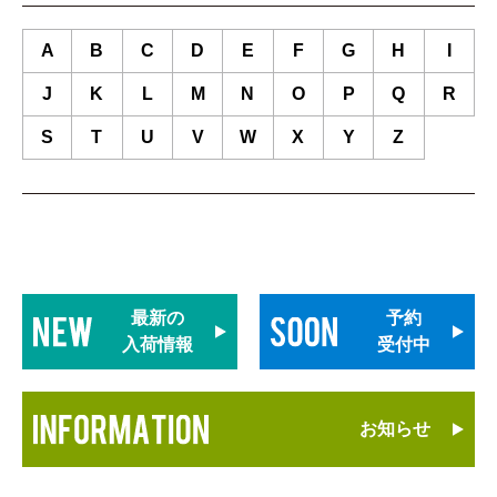
A
B
C
D
E
F
G
H
I
J
K
L
M
N
O
P
Q
R
S
T
U
V
W
X
Y
Z
最新の
予約
入荷情報
受付中
お知らせ