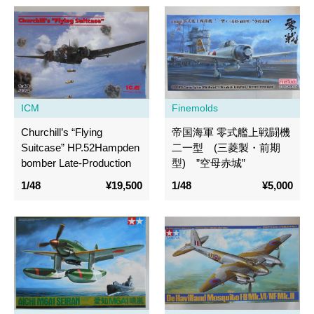
ICM
Finemolds
Churchill’s “Flying
帝国海軍 零式艦上戦闘機
Suitcase” HP.52Hampden
二一型 (三菱製・前期
bomber Late-Production
型) ”空母赤城”
1/48
¥19,500
1/48
¥5,000