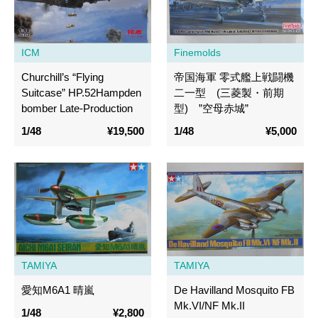
ICM
Finemolds
Churchill’s “Flying
帝国海軍 零式艦上戦闘機
Suitcase” HP.52Hampden
二一型 (三菱製・前期
bomber Late-Production
型) ”空母赤城”
1/48
¥19,500
1/48
¥5,000
TAMIYA
TAMIYA
愛知M6A1 晴嵐
De Havilland Mosquito FB
Mk.VI/NF Mk.II
1/48
¥2,800