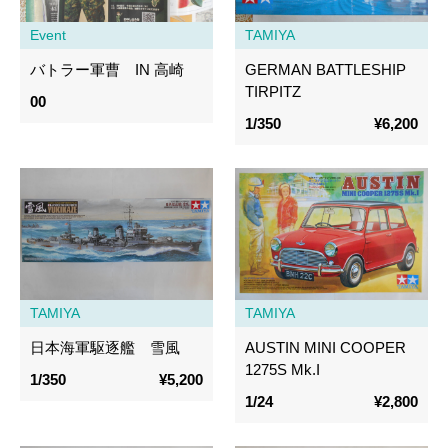
Event
TAMIYA
バトラー軍曹 IN 高崎
GERMAN BATTLESHIP
TIRPITZ
00
1/350
¥6,200
TAMIYA
TAMIYA
日本海軍駆逐艦 雪風
AUSTIN MINI COOPER
1275S Mk.I
1/350
¥5,200
1/24
¥2,800