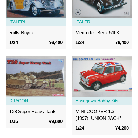
ITALERI
ITALERI
Rolls-Royce
Mercedes-Benz 540K
1/24
¥6,400
1/24
¥6,400
DRAGON
Hasegawa Hobby Kits
T28 Super Heavy Tank
MINI COOPER 1.3i
(1997) “UNION JACK”
1/35
¥9,800
1/24
¥4,200