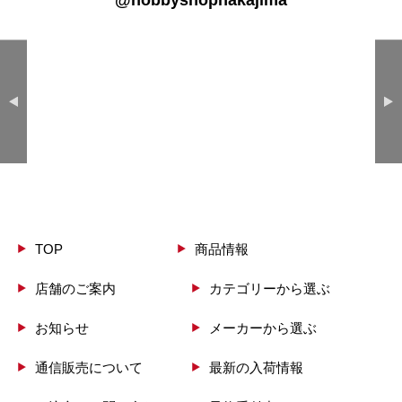
@hobbyshopnakajima
ARII
ARMA HOBBY
ARMORY
ARTETJE
ARTIST HOBBY
ASK DISTRIBUTION
ASUKA MODEL
ATLANTIS
ATTACK HOBBY KITS
AVI MODELS
TOP
商品情報
AVIS
AZ model
店舗のご案内
カテゴリーから選ぶ
Azur
お知らせ
メーカーから選ぶ
通信販売について
最新の入荷情報