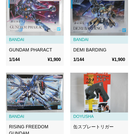
BANDAI
BANDAI
GUNDAM PHARACT
DEMI BARDING
1/144
¥1,900
1/144
¥1,900
BANDAI
DOYUSHA
RISING FREEDOM
缶スプレートリガー
GUNDAM