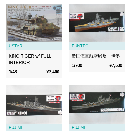
USTAR
FUNTEC
KING TIGER w/ FULL
帝国海軍航空戦艦 伊勢
INTERIOR
1/700
¥7,500
1/48
¥7,400
FUJIMI
FUJIMI