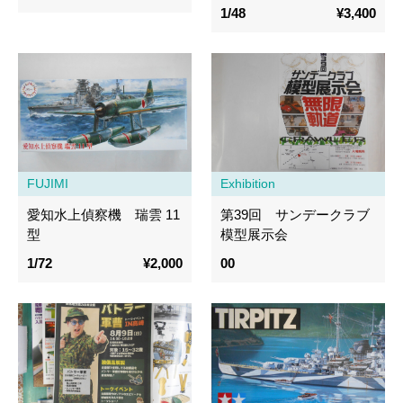
1/48
¥3,400
FUJIMI
Exhibition
愛知水上偵察機 瑞雲 11
第39回 サンデークラブ
型
模型展示会
1/72
¥2,000
00