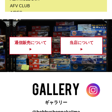
AFV CLUB
AIRES
AIRFIX
AK
alan
ALANGER
通信販売について
当店について
ALBION ALLOYS
ALEC
AMG (ARSENAL MODEL GROUP)
AMK(AvantGarde Model Kits)
AMMO
AMP
AMT
Amusing Hobby
answer
ギャラリー
AOSIMA