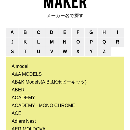
メーカー名で探す
A
B
C
D
E
F
G
H
I
J
K
L
M
N
O
P
Q
R
S
T
U
V
W
X
Y
Z
A model
A&A MODELS
AB&K Models(A.B.&Kホビーキッツ)
ABER
ACADEMY
ACADEMY - MONO CHROME
ACE
Adlers Nest
AER MOLDOVA