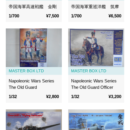
帝国海軍高速戦艦 金剛
帝国海軍重巡洋艦 筑摩
1/700
¥7,500
1/700
¥6,500
MASTER BOX LTD
MASTER BOX LTD
Napoleonic Wars Series
Napoleonic Wars Series
The Old Guard
The Old Guard Officer
1/32
¥2,800
1/32
¥3,200