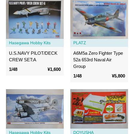
Hasegawa Hobby Kits
PLATZ
U.S.NAVY PILOT/DECK
A6M5a Zero Fighter Type
CREW SET:A
52a 653rd Naval Air
Group
1/48
¥1,600
1/48
¥5,800
Hasegawa Hobby Kits
DOYUSHA