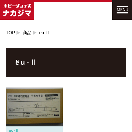
TOP
商品
ëu-Ⅱ
ëu-Ⅱ
ëu-Ⅱ