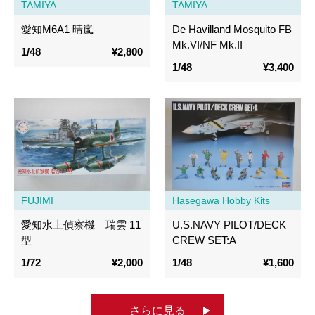
TAMIYA
TAMIYA
愛知M6A1 晴嵐
De Havilland Mosquito FB
Mk.VI/NF Mk.II
1/48
¥2,800
1/48
¥3,400
FUJIMI
Hasegawa Hobby Kits
愛知水上偵察機 瑞雲 11
U.S.NAVY PILOT/DECK
型
CREW SET:A
1/72
¥2,000
1/48
¥1,600
さらに見る