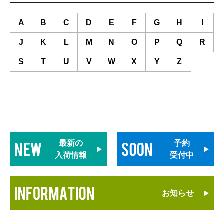
A
B
C
D
E
F
G
H
I
J
K
L
M
N
O
P
Q
R
S
T
U
V
W
X
Y
Z
最新の
予約
入荷情報
受付中
お知らせ