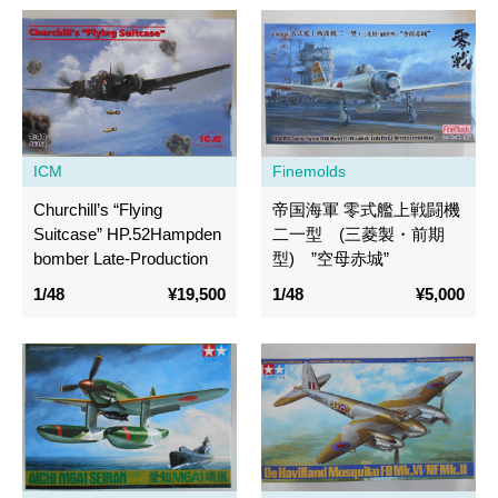
ICM
Finemolds
Churchill’s “Flying
帝国海軍 零式艦上戦闘機
Suitcase” HP.52Hampden
二一型 (三菱製・前期
bomber Late-Production
型) ”空母赤城”
1/48
¥19,500
1/48
¥5,000