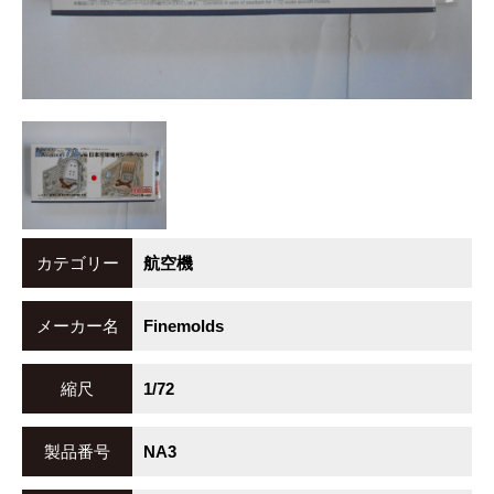
カテゴリー
航空機
メーカー名
Finemolds
縮尺
1/72
製品番号
NA3