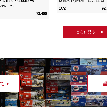
Havilland Mosquito FB
愛知水上偵察機 瑞雲 11 型
VI/NF Mk.II
1/72
¥2,
8
¥3,400
さらに見る
て