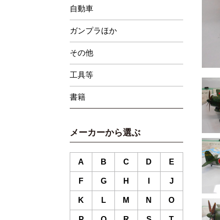
自動車
ガンプラほか
その他
工具等
書籍
メーカーから選ぶ
A
B
C
D
E
F
G
H
I
J
K
L
M
N
O
P
Q
R
S
T