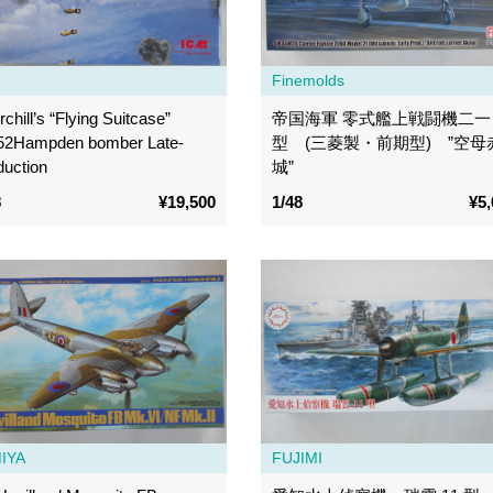
Finemolds
chill’s “Flying Suitcase”
帝国海軍 零式艦上戦闘機二一
52Hampden bomber Late-
型 (三菱製・前期型) ”空母
duction
城”
8
¥19,500
1/48
¥5,
IYA
FUJIMI