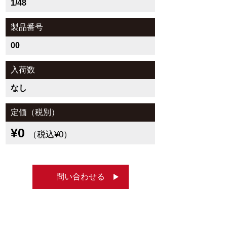
1/48
製品番号
00
入荷数
なし
定価（税別）
¥0
（税込¥0）
問い合わせる