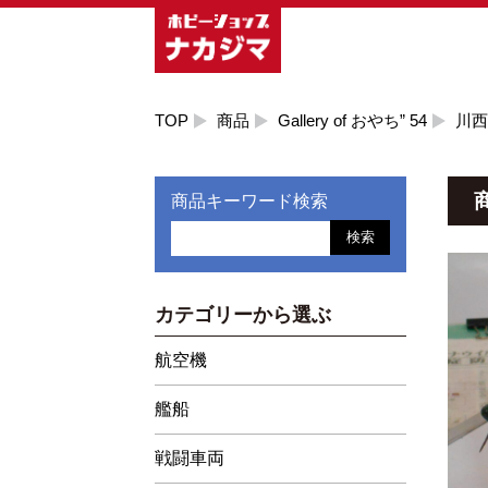
TOP
商品
Gallery of おやち” 54
川西
商品キーワード検索
検索
カテゴリーから選ぶ
航空機
艦船
戦闘車両