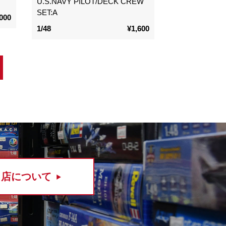
U.S.NAVY PILOT/DECK CREW
SET:A
000
1/48
¥1,600
当店について