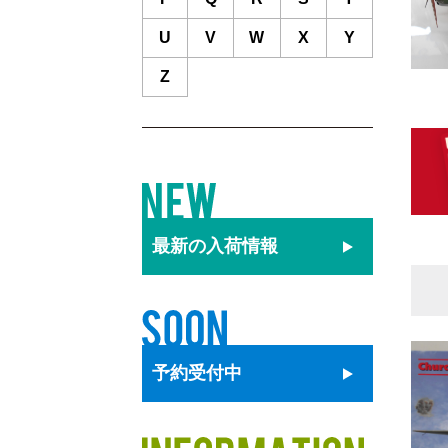
U
V
W
X
Y
Z
最新の
入荷情報
予約
受付中