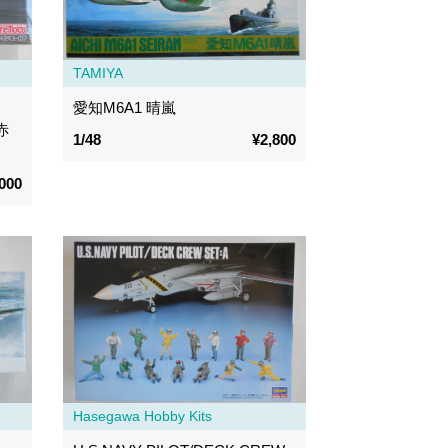
TAMIYA
愛知M6A1 晴嵐
赤
1/48
¥2,800
000
Hasegawa Hobby Kits