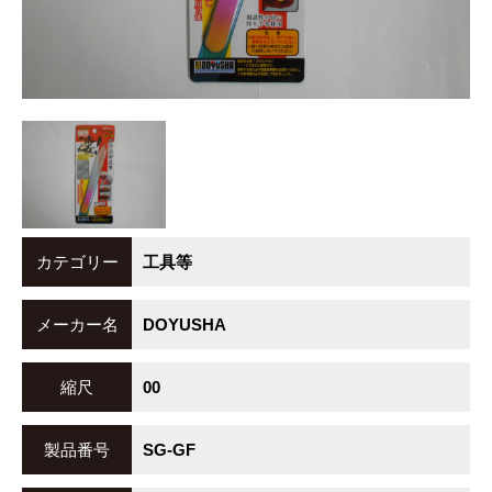
カテゴリー
工具等
メーカー名
DOYUSHA
縮尺
00
製品番号
SG-GF