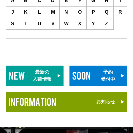
A
B
C
D
E
F
G
H
I
J
K
L
M
N
O
P
Q
R
S
T
U
V
W
X
Y
Z
最新の
予約
入荷情報
受付中
お知らせ