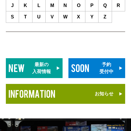
J
K
L
M
N
O
P
Q
R
S
T
U
V
W
X
Y
Z
最新の
予約
入荷情報
受付中
お知らせ