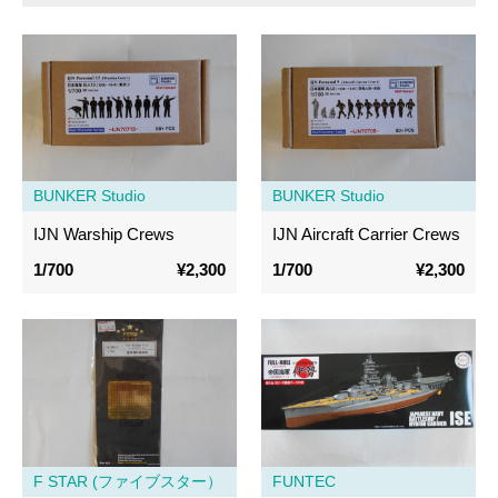
BUNKER Studio
BUNKER Studio
IJN Warship Crews
IJN Aircraft Carrier Crews
1/700
¥2,300
1/700
¥2,300
F STAR (ファイブスター）
FUNTEC